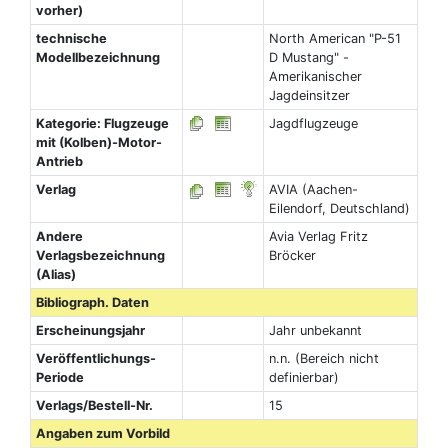
vorher)
technische
North American "P-51
Modellbezeichnung
D Mustang" -
Amerikanischer
Jagdeinsitzer
Kategorie: Flugzeuge
Jagdflugzeuge
mit (Kolben)-Motor-
Antrieb
Verlag
AVIA (Aachen-
Eilendorf, Deutschland)
Andere
Avia Verlag Fritz
Verlagsbezeichnung
Bröcker
(Alias)
Bibliograph. Daten
Erscheinungsjahr
Jahr unbekannt
Veröffentlichungs-
n.n. (Bereich nicht
Periode
definierbar)
Verlags/Bestell-Nr.
15
Angaben zum Vorbild