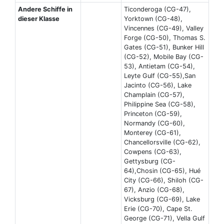
Andere Schiffe in
Ticonderoga (CG-47),
dieser Klasse
Yorktown (CG-48),
Vincennes (CG-49), Valley
Forge (CG-50), Thomas S.
Gates (CG-51), Bunker Hill
(CG-52), Mobile Bay (CG-
53), Antietam (CG-54),
Leyte Gulf (CG-55),San
Jacinto (CG-56), Lake
Champlain (CG-57),
Philippine Sea (CG-58),
Princeton (CG-59),
Normandy (CG-60),
Monterey (CG-61),
Chancellorsville (CG-62),
Cowpens (CG-63),
Gettysburg (CG-
64),Chosin (CG-65), Hué
City (CG-66), Shiloh (CG-
67), Anzio (CG-68),
Vicksburg (CG-69), Lake
Erie (CG-70), Cape St.
George (CG-71), Vella Gulf