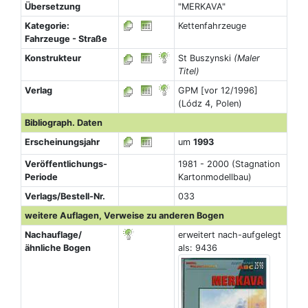
Übersetzung
"MERKAVA"
Kategorie:
Kettenfahrzeuge
Fahrzeuge - Straße
Konstrukteur
St Buszynski
(Maler
Titel)
Verlag
GPM [vor 12/1996]
(Lódz 4, Polen)
Bibliograph. Daten
Erscheinungsjahr
um
1993
Veröffentlichungs-
1981 - 2000 (Stagnation
Periode
Kartonmodellbau)
Verlags/Bestell-Nr.
033
weitere Auflagen, Verweise zu anderen Bogen
Nachauflage/
erweitert nach-aufgelegt
ähnliche Bogen
als: 9436