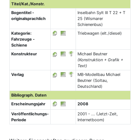
Titel/Kat./Konstr.
Bogentitel -
Inselbahn Sylt III T 22 + T
originalsprachlich
25 (Wismarer
Schienenbus)
Kategorie:
Triebwagen (elt./diesel)
Fahrzeuge -
Schiene
Konstrukteur
Michael Beutner
(Konstruktion + Grafik +
Text)
Verlag
MB-Modellbau Michael
Beutner (Soltau,
Deutschland)
Bibliograph. Daten
Erscheinungsjahr
2008
Veröffentlichungs-
2001 - ... (Jetzt-Zeit,
Periode
Internetboom)