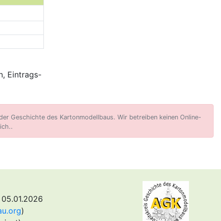
, Eintrags-
er Geschichte des Kartonmodellbaus. Wir betreiben keinen Online-
ich..
 05.01.2026
au.org
)