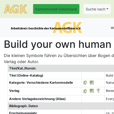
Kartonmodell-Datenbank
Suche nach
w
Build your own human 
Die kleinen Symbole führen zu Übersichten über Bogen de
Verlag oder Autor.
Titel/Kat./Konstr.
Titel (Online-Katalog)
Buil
Kategorie: Verschiedene Kartonmodelle
Natu
Verlag
Bened
Andere Verlagsbezeichnung (Alias)
Ever
Bibliograph. Daten
Erscheinungsjahr
ca. 