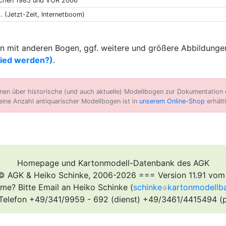
schen 1985 und VOR 2006
.. (Jetzt-Zeit, Internetboom)
 mit anderen Bogen, ggf. weitere und größere Abbildungen
lied werden?)
.
n über historische (und auch aktuelle) Modellbogen zur Dokumentation d
eine Anzahl antiquarischer Modellbogen ist in
unserem Online-Shop
erhältl
Homepage und Kartonmodell-Datenbank des AGK
© AGK & Heiko Schinke, 2006-2026 === Version 11.91 vom
me? Bitte Email an Heiko Schinke (
schinke
kartonmodellb
Telefon +49/341/9959 - 692 (dienst) +49/3461/4415494 (p