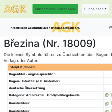
Kartonmodell-Datenbank
Suche nach
w
Březina (Nr. 18009)
Die kleinen Symbole führen zu Übersichten über Bogen de
Verlag oder Autor.
Titel/Kat./Konstr.
Bogentitel - originalsprachlich
Bogen-Untertitel (d.h. hinterher)
deutsche Übersetzung
Kategorie: Architektur - Groß/Solitärgebäude
Konstrukteur
Konstrukteur