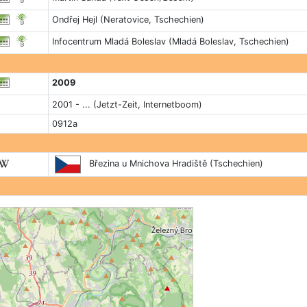
Ondřej Hejl (Neratovice, Tschechien)
Infocentrum Mladá Boleslav (Mladá Boleslav, Tschechien)
2009
2001 - ... (Jetzt-Zeit, Internetboom)
0912a
Březina u Mnichova Hradiště (Tschechien)