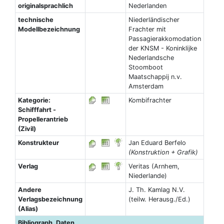
originalsprachlich
Nederlanden
technische
Niederländischer
Modellbezeichnung
Frachter mit
Passagierakkomodation
der KNSM - Koninklijke
Nederlandsche
Stoomboot
Maatschappij n.v.
Amsterdam
Kategorie:
Kombifrachter
Schifffahrt -
Propellerantrieb
(Zivil)
Konstrukteur
Jan Eduard Berfelo
(Konstruktion + Grafik)
Verlag
Veritas (Arnhem,
Niederlande)
Andere
J. Th. Kamlag N.V.
Verlagsbezeichnung
(teilw. Herausg./Ed.)
(Alias)
Bibliograph. Daten