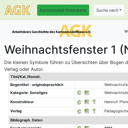
Kartonmodell-Datenbank
Suche nach
w
Weihnachtsfenster 1 (N
Die kleinen Symbole führen zu Übersichten über Bogen de
Verlag oder Autor.
Titel/Kat./Konstr.
Bogentitel - originalsprachlich
Weihnachtsfe
Kategorie: Sonstiges
Weihnachtsde
Konstrukteur
Heinrich Pfen
Verlag
Pädagogischer
Bibliograph. Daten