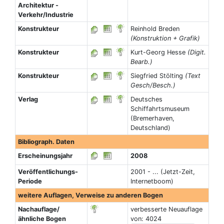
Architektur -
Verkehr/Industrie
Konstrukteur
Reinhold Breden
(Konstruktion + Grafik)
Konstrukteur
Kurt-Georg Hesse
(Digit.
Bearb.)
Konstrukteur
Siegfried Stölting
(Text
Gesch/Besch.)
Verlag
Deutsches
Schiffahrtsmuseum
(Bremerhaven,
Deutschland)
Bibliograph. Daten
Erscheinungsjahr
2008
Veröffentlichungs-
2001 - ... (Jetzt-Zeit,
Periode
Internetboom)
weitere Auflagen, Verweise zu anderen Bogen
Nachauflage/
verbesserte Neuauflage
ähnliche Bogen
von: 4024