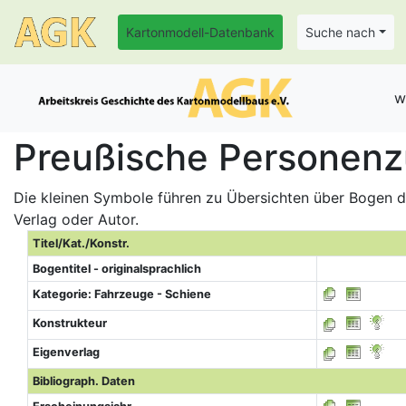
Kartonmodell-Datenbank
Suche nach
w
Preußische Personenzu
Die kleinen Symbole führen zu Übersichten über Bogen de
Verlag oder Autor.
Titel/Kat./Konstr.
Bogentitel - originalsprachlich
Kategorie: Fahrzeuge - Schiene
Konstrukteur
Eigenverlag
Bibliograph. Daten