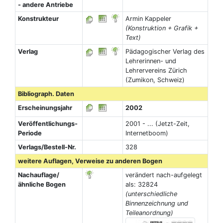
- andere Antriebe
Konstrukteur
Armin Kappeler
(Konstruktion + Grafik +
Text)
Verlag
Pädagogischer Verlag des
Lehrerinnen- und
Lehrervereins Zürich
(Zumikon, Schweiz)
Bibliograph. Daten
Erscheinungsjahr
2002
Veröffentlichungs-
2001 - ... (Jetzt-Zeit,
Periode
Internetboom)
Verlags/Bestell-Nr.
328
weitere Auflagen, Verweise zu anderen Bogen
Nachauflage/
verändert nach-aufgelegt
ähnliche Bogen
als: 32824
(unterschiedliche
Binnenzeichnung und
Teileanordnung)