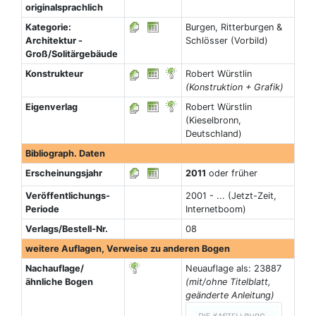
originalsprachlich
Kategorie:
Burgen, Ritterburgen &
Architektur -
Schlösser (Vorbild)
Groß/Solitärgebäude
Konstrukteur
Robert Würstlin
(Konstruktion + Grafik)
Eigenverlag
Robert Würstlin
(Kieselbronn,
Deutschland)
Bibliograph. Daten
Erscheinungsjahr
2011
oder früher
Veröffentlichungs-
2001 - ... (Jetzt-Zeit,
Periode
Internetboom)
Verlags/Bestell-Nr.
08
weitere Auflagen, Verweise zu anderen Bogen
Nachauflage/
Neuauflage als: 23887
ähnliche Bogen
(mit/ohne Titelblatt,
geänderte Anleitung)