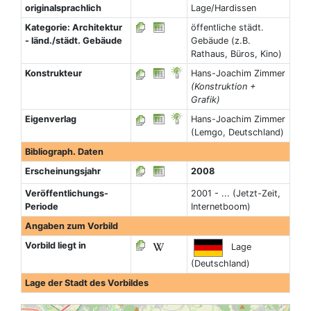
originalsprachlich
Lage/Hardissen
Kategorie: Architektur
öffentliche städt.
- länd./städt. Gebäude
Gebäude (z.B.
Rathaus, Büros, Kino)
Konstrukteur
Hans-Joachim Zimmer
(Konstruktion +
Grafik)
Eigenverlag
Hans-Joachim Zimmer
(Lemgo, Deutschland)
Bibliograph. Daten
Erscheinungsjahr
2008
Veröffentlichungs-
2001 - ... (Jetzt-Zeit,
Periode
Internetboom)
Angaben zum Vorbild
Vorbild liegt in
Lage
(Deutschland)
Lage der Stadt des Vorbildes