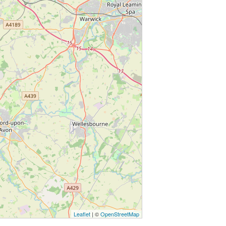
Leaflet
| ©
OpenStreetMap