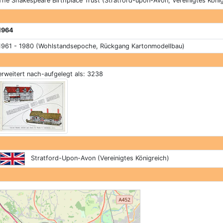
The Shakespeare Birthplace Trust (Stratford-upon-Avon, Vereinigtes König
1964
1961 - 1980 (Wohlstandsepoche, Rückgang Kartonmodellbau)
erweitert nach-aufgelegt als: 3238
Stratford-Upon-Avon (Vereinigtes Königreich)