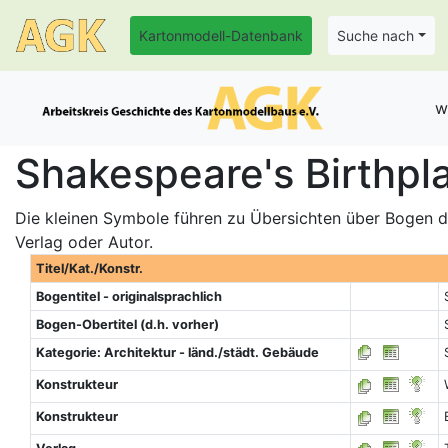
Kartonmodell-Datenbank
Suche nach
w
Shakespeare's Birthpl
Die kleinen Symbole führen zu Übersichten über Bogen de
Verlag oder Autor.
Titel/Kat./Konstr.
Bogentitel - originalsprachlich
Bogen-Obertitel (d.h. vorher)
Kategorie: Architektur - länd./städt. Gebäude
Konstrukteur
Konstrukteur