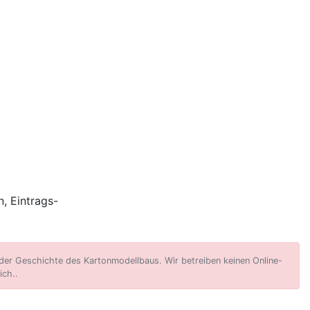
, Eintrags-
er Geschichte des Kartonmodellbaus. Wir betreiben keinen Online-
ich..