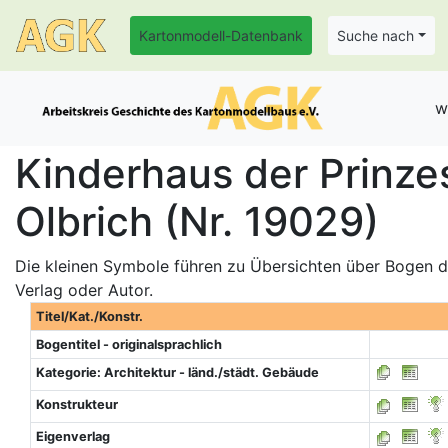
Kartonmodell-Datenbank
Suche nach
w
Kinderhaus der Prinze
Olbrich (Nr. 19029)
Die kleinen Symbole führen zu Übersichten über Bogen de
Verlag oder Autor.
Titel/Kat./Konstr.
Bogentitel - originalsprachlich
Kategorie: Architektur - länd./städt. Gebäude
Konstrukteur
Eigenverlag