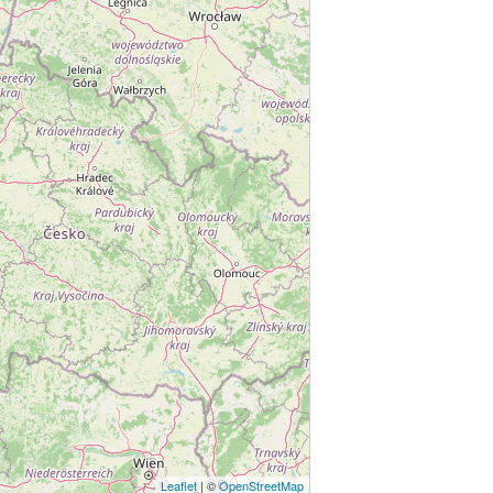
Leaflet
| ©
OpenStreetMap