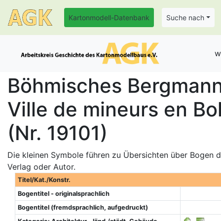
Kartonmodell-Datenbank
Suche nach
w
Böhmisches Bergmann
Ville de mineurs en B
(Nr. 19101)
Die kleinen Symbole führen zu Übersichten über Bogen de
Verlag oder Autor.
Titel/Kat./Konstr.
Bogentitel - originalsprachlich
Bogentitel (fremdsprachlich, aufgedruckt)