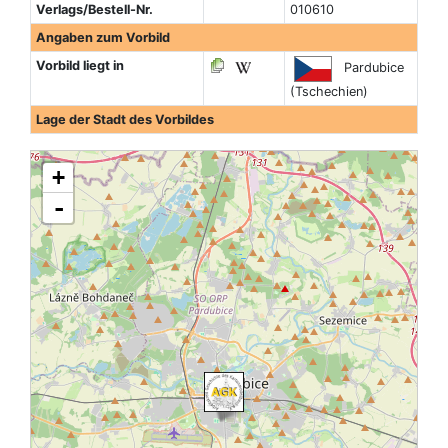
Verlags/Bestell-Nr.
010610
Angaben zum Vorbild
Vorbild liegt in
Pardubice
(Tschechien)
Lage der Stadt des Vorbildes
+
-