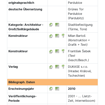
originalsprachlich
Pardubice
deutsche Übersetzung
Grünes Tor
Pardubice
(Pardubitz)
Kategorie: Architektur -
Stadtbefestigung
Groß/Solitärgebäude
(Türme, Tore)
Konstrukteur
Milan Bartoš
(Konstruktion +
Grafik + Text)
Konstrukteur
František Šebek
(Text
Gesch/Besch.)
Verlag
DUKASE s.r.o.
(Hradec Králové,
Tschechien)
Bibliograph. Daten
Erscheinungsjahr
2010
Veröffentlichungs-
2001 - ... (Jetzt-
Periode
Zeit, Internetboom)