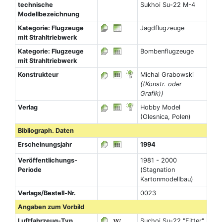
technische
Sukhoi Su-22 M-4
Modellbezeichnung
Kategorie: Flugzeuge
Jagdflugzeuge
mit Strahltriebwerk
Kategorie: Flugzeuge
Bombenflugzeuge
mit Strahltriebwerk
Konstrukteur
Michal Grabowski
((Konstr. oder
Grafik))
Verlag
Hobby Model
(Olesnica, Polen)
Bibliograph. Daten
Erscheinungsjahr
1994
Veröffentlichungs-
1981 - 2000
Periode
(Stagnation
Kartonmodellbau)
Verlags/Bestell-Nr.
0023
Angaben zum Vorbild
Luftfahrzeug-Typ
Suchoi Su-22 "Fitter"