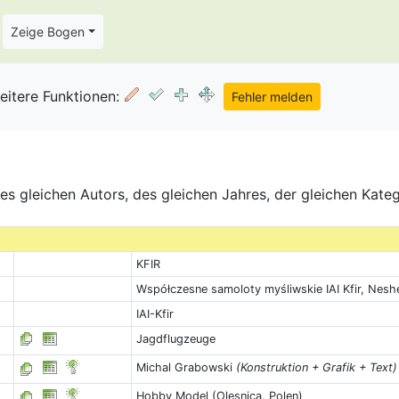
Zeige Bogen
eitere Funktionen:
s gleichen Autors, des gleichen Jahres, der gleichen Kate
KFIR
Współczesne samoloty myśliwskie IAI Kfir, Nesh
IAI-Kfir
Jagdflugzeuge
Michal Grabowski
(Konstruktion + Grafik + Text)
Hobby Model (Olesnica, Polen)