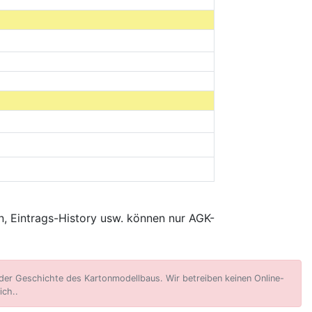
, Eintrags-History usw. können nur AGK-
er Geschichte des Kartonmodellbaus. Wir betreiben keinen Online-
ich..