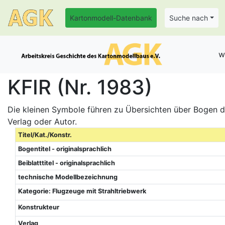
Kartonmodell-Datenbank
Suche nach
w
KFIR (Nr. 1983)
Die kleinen Symbole führen zu Übersichten über Bogen de
Verlag oder Autor.
Titel/Kat./Konstr.
Bogentitel - originalsprachlich
Beiblatttitel - originalsprachlich
technische Modellbezeichnung
Kategorie: Flugzeuge mit Strahltriebwerk
Konstrukteur
Verlag