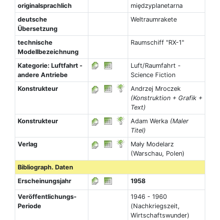
originalsprachlich
międzyplanetarna
deutsche
Weltraumrakete
Übersetzung
technische
Raumschiff "RX-1"
Modellbezeichnung
Kategorie: Luftfahrt -
Luft/Raumfahrt -
andere Antriebe
Science Fiction
Konstrukteur
Andrzej Mroczek
(Konstruktion + Grafik +
Text)
Konstrukteur
Adam Werka
(Maler
Titel)
Verlag
Mały Modelarz
(Warschau, Polen)
Bibliograph. Daten
Erscheinungsjahr
1958
Veröffentlichungs-
1946 - 1960
Periode
(Nachkriegszeit,
Wirtschaftswunder)