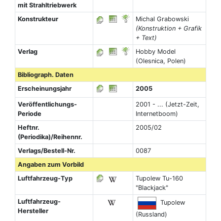
mit Strahltriebwerk
Konstrukteur
Michal Grabowski
(Konstruktion + Grafik
+ Text)
Verlag
Hobby Model
(Olesnica, Polen)
Bibliograph. Daten
Erscheinungsjahr
2005
Veröffentlichungs-
2001 - ... (Jetzt-Zeit,
Periode
Internetboom)
Heftnr.
2005/02
(Periodika)/Reihennr.
Verlags/Bestell-Nr.
0087
Angaben zum Vorbild
Luftfahrzeug-Typ
Tupolew Tu-160
"Blackjack"
Luftfahrzeug-
Tupolew
Hersteller
(Russland)