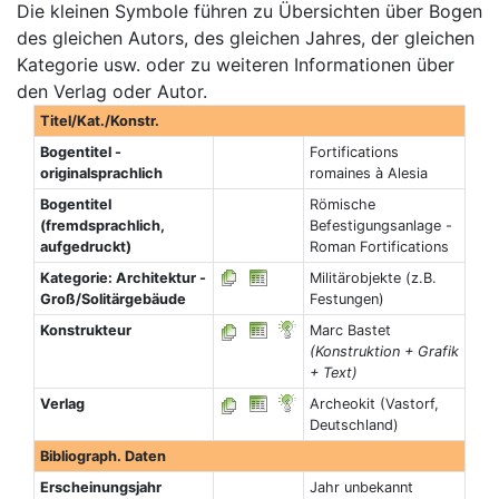
Die kleinen Symbole führen zu Übersichten über Bogen
des gleichen Autors, des gleichen Jahres, der gleichen
Kategorie usw. oder zu weiteren Informationen über
den Verlag oder Autor.
Titel/Kat./Konstr.
Bogentitel -
Fortifications
originalsprachlich
romaines à Alesia
Bogentitel
Römische
(fremdsprachlich,
Befestigungsanlage -
aufgedruckt)
Roman Fortifications
Kategorie: Architektur -
Militärobjekte (z.B.
Groß/Solitärgebäude
Festungen)
Konstrukteur
Marc Bastet
(Konstruktion + Grafik
+ Text)
Verlag
Archeokit (Vastorf,
Deutschland)
Bibliograph. Daten
Erscheinungsjahr
Jahr unbekannt