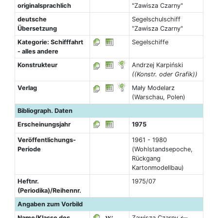
originalsprachlich
"Zawisza Czarny"
deutsche
Segelschulschiff
Übersetzung
"Zawisza Czarny"
Kategorie: Schifffahrt
Segelschiffe
- alles andere
Konstrukteur
Andrzej Karpiński
((Konstr. oder Grafik))
Verlag
Mały Modelarz
(Warschau, Polen)
Bibliograph. Daten
Erscheinungsjahr
1975
Veröffentlichungs-
1961 - 1980
Periode
(Wohlstandsepoche,
Rückgang
Kartonmodellbau)
Heftnr.
1975/07
(Periodika)/Reihennr.
Angaben zum Vorbild
Name/Klasse des
Zawisza Czarny <--