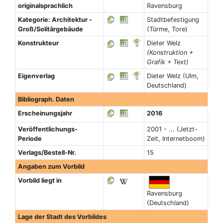
originalsprachlich
Ravensburg
Kategorie: Architektur -
Stadtbefestigung
Groß/Solitärgebäude
(Türme, Tore)
Konstrukteur
Dieter Welz
(Konstruktion +
Grafik + Text)
Eigenverlag
Dieter Welz (Ulm,
Deutschland)
Bibliograph. Daten
Erscheinungsjahr
2016
Veröffentlichungs-
2001 - ... (Jetzt-
Periode
Zeit, Internetboom)
Verlags/Bestell-Nr.
15
Angaben zum Vorbild
Vorbild liegt in
Ravensburg
(Deutschland)
Lage der Stadt des Vorbildes