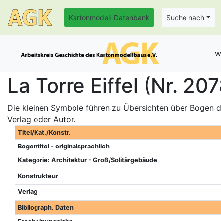
Kartonmodell-Datenbank
Suche nach
w
La Torre Eiffel (Nr. 20
Die kleinen Symbole führen zu Übersichten über Bogen de
Verlag oder Autor.
Titel/Kat./Konstr.
Bogentitel - originalsprachlich
Kategorie: Architektur - Groß/Solitärgebäude
Konstrukteur
Verlag
Bibliograph. Daten