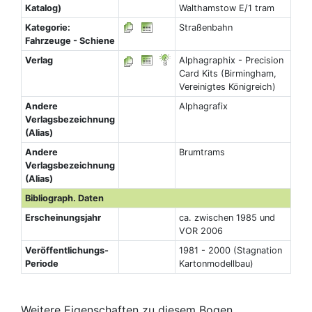
Katalog)
Walthamstow E/1 tram
Kategorie:
Straßenbahn
Fahrzeuge - Schiene
Verlag
Alphagraphix - Precision
Card Kits (Birmingham,
Vereinigtes Königreich)
Andere
Alphagrafix
Verlagsbezeichnung
(Alias)
Andere
Brumtrams
Verlagsbezeichnung
(Alias)
Bibliograph. Daten
Erscheinungsjahr
ca. zwischen 1985 und
VOR 2006
Veröffentlichungs-
1981 - 2000 (Stagnation
Periode
Kartonmodellbau)
Weitere Eigenschaften zu diesem Bogen,