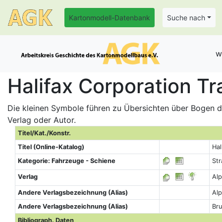
Kartonmodell-Datenbank
Suche nach
w
Halifax Corporation Tr
Die kleinen Symbole führen zu Übersichten über Bogen de
Verlag oder Autor.
Titel/Kat./Konstr.
Titel (Online-Katalog)
Hal
Kategorie: Fahrzeuge - Schiene
St
Verlag
Alp
Andere Verlagsbezeichnung (Alias)
Alp
Andere Verlagsbezeichnung (Alias)
Br
Bibliograph. Daten