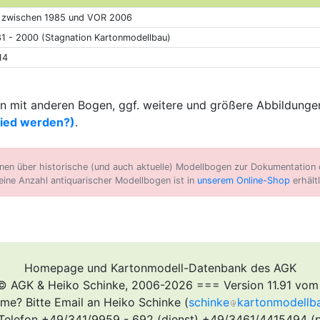
. zwischen 1985 und VOR 2006
1 - 2000 (Stagnation Kartonmodellbau)
14
 mit anderen Bogen, ggf. weitere und größere Abbildungen
lied werden?)
.
n über historische (und auch aktuelle) Modellbogen zur Dokumentation d
eine Anzahl antiquarischer Modellbogen ist in
unserem Online-Shop
erhältl
Homepage und Kartonmodell-Datenbank des AGK
© AGK & Heiko Schinke, 2006-2026 === Version 11.91 vom
me? Bitte Email an Heiko Schinke (
schinke
kartonmodellb
Telefon +49/341/9959 - 692 (dienst) +49/3461/4415494 (p