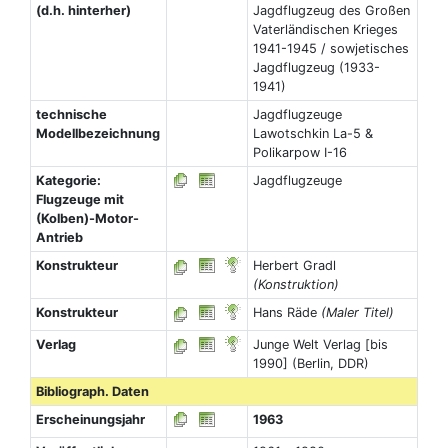
(d.h. hinterher)
Jagdflugzeug des Großen
Vaterländischen Krieges
1941-1945 / sowjetisches
Jagdflugzeug (1933-
1941)
technische
Jagdflugzeuge
Modellbezeichnung
Lawotschkin La-5 &
Polikarpow I-16
Kategorie:
Jagdflugzeuge
Flugzeuge mit
(Kolben)-Motor-
Antrieb
Konstrukteur
Herbert Gradl
(Konstruktion)
Konstrukteur
Hans Räde
(Maler Titel)
Verlag
Junge Welt Verlag [bis
1990] (Berlin, DDR)
Bibliograph. Daten
Erscheinungsjahr
1963