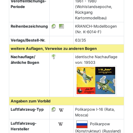
Veröffentlichungs-
1961 - 1980
Periode
(Wohlstandsepoche,
Rückgang
Kartonmodellbau)
Reihenbezeichnung
KRANICH-Modellbogen
(Nr. K-6014-F)
Verlags/Bestell-Nr.
63/35
weitere Auflagen, Verweise zu anderen Bogen
Nachauflage/
identische Nachauflage
ähnliche Bogen
von: 19503
Angaben zum Vorbild
Luftfahrzeug-Typ
Polikarpow I-16 (Rata,
Mosca)
Luftfahrzeug-
Polikarpow
Hersteller
(Konstrukteur) (Russland)