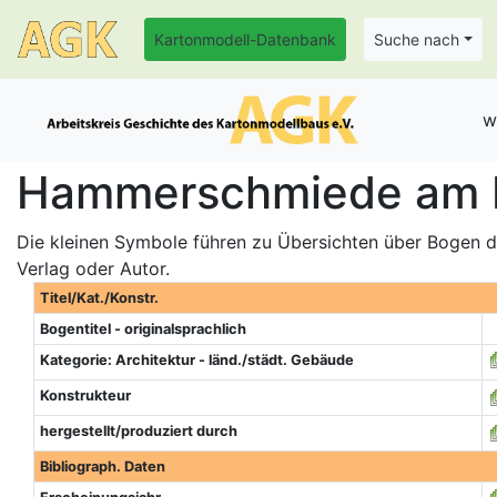
Kartonmodell-Datenbank
Suche nach
w
Hammerschmiede am Bl
Die kleinen Symbole führen zu Übersichten über Bogen de
Verlag oder Autor.
Titel/Kat./Konstr.
Bogentitel - originalsprachlich
Kategorie: Architektur - länd./städt. Gebäude
Konstrukteur
hergestellt/produziert durch
Bibliograph. Daten