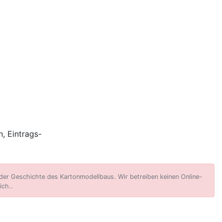
, Eintrags-
er Geschichte des Kartonmodellbaus. Wir betreiben keinen Online-
ich..