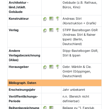
Architektur -
Gebäude (z.B. Rathaus,
länd./städt.
Büros, Kino)
Gebäude
Konstrukteur
Andreas Stirl
(Konstruktion + Grafik)
Verlag
STIPP Bastelbogen GbR
(Andreas Stirl & Rainer
Ippen) (Berlin,
Deutschland)
Andere
Stipp-Bastelbogen GbR,
Verlagsbezeichnung
Stirl & Ippen
(Alias)
Herausgeber
Gebr. Märklin & Cie.
GmbH (Göppingen,
Deutschland)
Bibliograph. Daten
Erscheinungsjahr
Jahr unbekannt
Veröffentlichungs-
n.n. (Bereich nicht
Periode
definierbar)
Reihenbezeichnung
Beilage zu "1. Fanclub