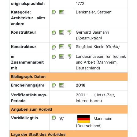
originalsprachlich
1772
Kategorie:
Denkmäler, Statuen
Architektur - alles
andere
Konstrukteur
Gerhard Baumann
(Konstruktion)
Konstrukteur
Siegfried Kienle
(Grafik)
in
Landesmuseum für Technik
Zusammenarbeit
und Arbeit (Mannheim,
mit
Deutschland)
Bibliograph. Daten
Erscheinungsjahr
2018
Veröffentlichungs-
2001 - ... (Jetzt-Zeit,
Periode
Internetboom)
Angaben zum Vorbild
Vorbild liegt in
Mannheim
(Deutschland)
Lage der Stadt des Vorbildes