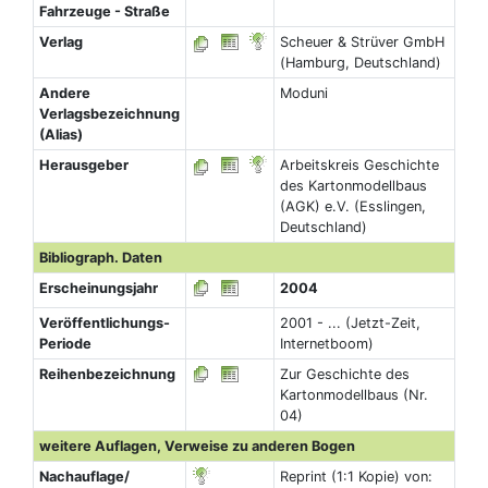
Fahrzeuge - Straße
Verlag
Scheuer & Strüver GmbH
(Hamburg, Deutschland)
Andere
Moduni
Verlagsbezeichnung
(Alias)
Herausgeber
Arbeitskreis Geschichte
des Kartonmodellbaus
(AGK) e.V. (Esslingen,
Deutschland)
Bibliograph. Daten
Erscheinungsjahr
2004
Veröffentlichungs-
2001 - ... (Jetzt-Zeit,
Periode
Internetboom)
Reihenbezeichnung
Zur Geschichte des
Kartonmodellbaus (Nr.
04)
weitere Auflagen, Verweise zu anderen Bogen
Nachauflage/
Reprint (1:1 Kopie) von: