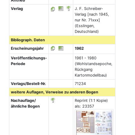
Antrieb
Verlag
J. F. Schreiber-
Verlag [nach 1945,
nur Nr. 71xxx]
(Esslingen,
Deutschland)
Bibliograph. Daten
Erscheinungsjahr
1962
Veröffentlichungs-
1961 - 1980
Periode
(Wohlstandsepoche,
Rückgang
Kartonmodellbau)
Verlags/Bestell-Nr.
71234
weitere Auflagen, Verweise zu anderen Bogen
Nachauflage/
Reprint (1:1 Kopie)
ähnliche Bogen
als: 23357