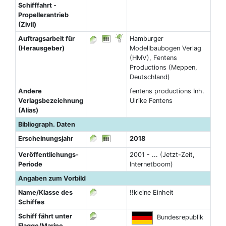
Schifffahrt -
Propellerantrieb
(Zivil)
Auftragsarbeit für
Hamburger
(Herausgeber)
Modellbaubogen Verlag
(HMV), Fentens
Productions (Meppen,
Deutschland)
Andere
fentens productions Inh.
Verlagsbezeichnung
Ulrike Fentens
(Alias)
Bibliograph. Daten
Erscheinungsjahr
2018
Veröffentlichungs-
2001 - ... (Jetzt-Zeit,
Periode
Internetboom)
Angaben zum Vorbild
Name/Klasse des
!!kleine Einheit
Schiffes
Schiff fährt unter
Bundesrepublik
Flagge/Marine