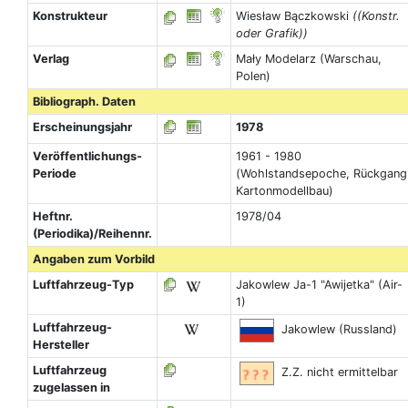
Konstrukteur
Wiesław Bączkowski
((Konstr.
oder Grafik))
Verlag
Mały Modelarz (Warschau,
Polen)
Bibliograph. Daten
Erscheinungsjahr
1978
Veröffentlichungs-
1961 - 1980
Periode
(Wohlstandsepoche, Rückgang
Kartonmodellbau)
Heftnr.
1978/04
(Periodika)/Reihennr.
Angaben zum Vorbild
Luftfahrzeug-Typ
Jakowlew Ja-1 "Awijetka" (Air-
1)
Luftfahrzeug-
Jakowlew (Russland)
Hersteller
Luftfahrzeug
Z.Z. nicht ermittelbar
zugelassen in