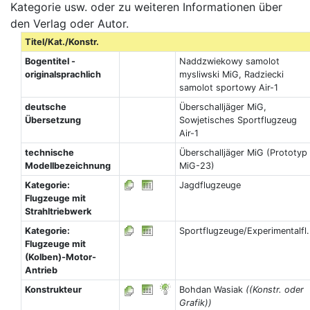
Kategorie usw. oder zu weiteren Informationen über
den Verlag oder Autor.
Titel/Kat./Konstr.
Bogentitel -
Naddzwiekowy samolot
originalsprachlich
mysliwski MiG, Radziecki
samolot sportowy Air-1
deutsche
Überschalljäger MiG,
Übersetzung
Sowjetisches Sportflugzeug
Air-1
technische
Überschalljäger MiG (Prototyp
Modellbezeichnung
MiG-23)
Kategorie:
Jagdflugzeuge
Flugzeuge mit
Strahltriebwerk
Kategorie:
Sportflugzeuge/Experimentalfl.
Flugzeuge mit
(Kolben)-Motor-
Antrieb
Konstrukteur
Bohdan Wasiak
((Konstr. oder
Grafik))