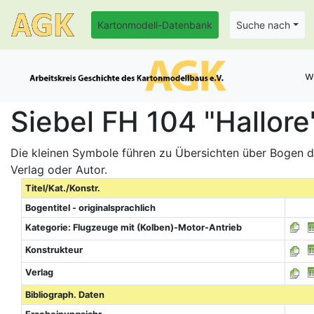
Kartonmodell-Datenbank
Suche nach
w
Siebel FH 104 "Hallore
Die kleinen Symbole führen zu Übersichten über Bogen de
Verlag oder Autor.
Titel/Kat./Konstr.
Bogentitel - originalsprachlich
Kategorie: Flugzeuge mit (Kolben)-Motor-Antrieb
Konstrukteur
Verlag
Bibliograph. Daten