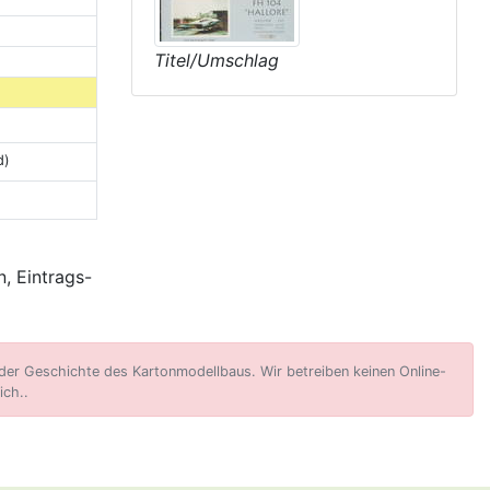
Titel/Umschlag
d)
, Eintrags-
er Geschichte des Kartonmodellbaus. Wir betreiben keinen Online-
ich..