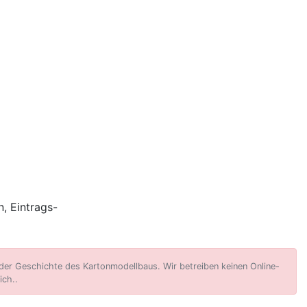
, Eintrags-
er Geschichte des Kartonmodellbaus. Wir betreiben keinen Online-
ich..