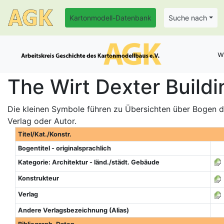
Kartonmodell-Datenbank
Suche nach
w
The Wirt Dexter Buildi
Die kleinen Symbole führen zu Übersichten über Bogen de
Verlag oder Autor.
Titel/Kat./Konstr.
Bogentitel - originalsprachlich
Kategorie: Architektur - länd./städt. Gebäude
Konstrukteur
Verlag
Andere Verlagsbezeichnung (Alias)