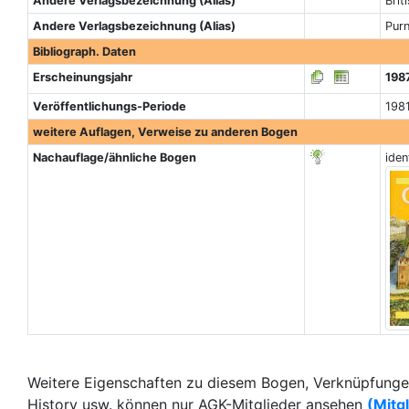
Andere Verlagsbezeichnung (Alias)
Brit
Andere Verlagsbezeichnung (Alias)
Purn
Bibliograph. Daten
Erscheinungsjahr
198
Veröffentlichungs-Periode
1981
weitere Auflagen, Verweise zu anderen Bogen
Nachauflage/ähnliche Bogen
iden
Weitere Eigenschaften zu diesem Bogen, Verknüpfungen
History usw. können nur AGK-Mitglieder ansehen
(Mitg