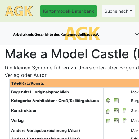
Kartonmodell-Datenbank
Suche nach
w
Make a Model Castle (
Die kleinen Symbole führen zu Übersichten über Bogen de
Verlag oder Autor.
Titel/Kat./Konstr.
Bogentitel - originalsprachlich
Mak
Kategorie: Architektur - Groß/Solitärgebäude
Burg
Konstrukteur
Sus
Verlag
Macd
Andere Verlagsbezeichnung (Alias)
Maxw