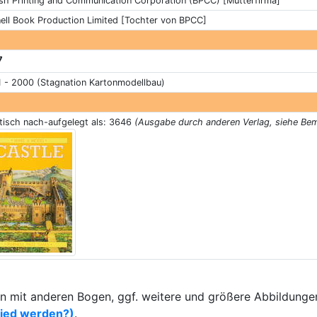
ish Printing and Communication Corporation (BPCC) [Mutterfirma]
ell Book Production Limited [Tochter von BPCC]
7
 - 2000 (Stagnation Kartonmodellbau)
tisch nach-aufgelegt als: 3646
(Ausgabe durch anderen Verlag, siehe Be
 mit anderen Bogen, ggf. weitere und größere Abbildungen
lied werden?)
.