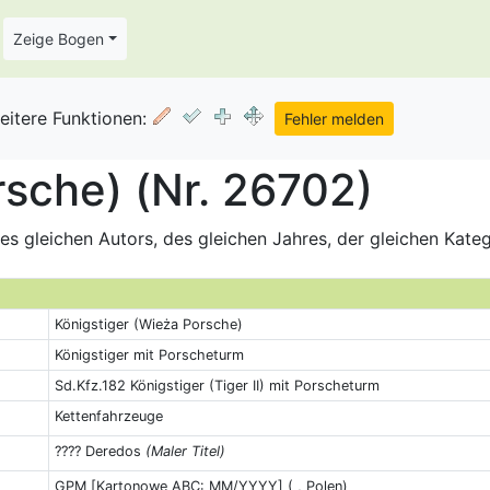
Zeige Bogen
eitere Funktionen:
rsche) (Nr. 26702)
s gleichen Autors, des gleichen Jahres, der gleichen Kate
Königstiger (Wieża Porsche)
Königstiger mit Porscheturm
Sd.Kfz.182 Königstiger (Tiger II) mit Porscheturm
Kettenfahrzeuge
???? Deredos
(Maler Titel)
GPM [Kartonowe ABC: MM/YYYY] ( , Polen)