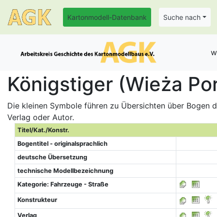
Kartonmodell-Datenbank
Suche nach
w
Königstiger (Wieża Po
Die kleinen Symbole führen zu Übersichten über Bogen de
Verlag oder Autor.
Titel/Kat./Konstr.
Bogentitel - originalsprachlich
deutsche Übersetzung
technische Modellbezeichnung
Kategorie: Fahrzeuge - Straße
Konstrukteur
Verlag