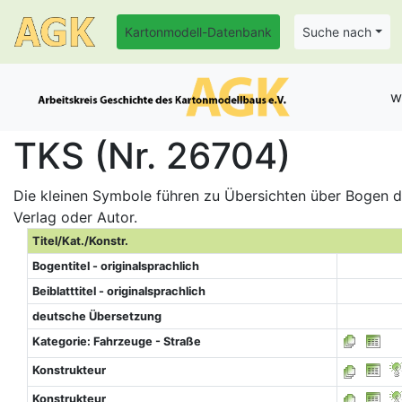
Kartonmodell-Datenbank
Suche nach
w
TKS (Nr. 26704)
Die kleinen Symbole führen zu Übersichten über Bogen de
Verlag oder Autor.
Titel/Kat./Konstr.
Bogentitel - originalsprachlich
Beiblatttitel - originalsprachlich
deutsche Übersetzung
Kategorie: Fahrzeuge - Straße
Konstrukteur
Konstrukteur