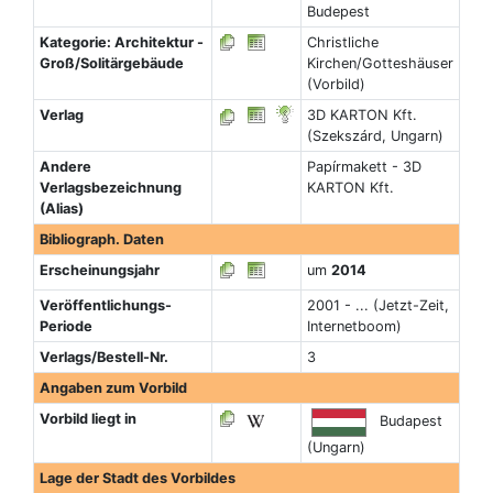
Budepest
Kategorie: Architektur -
Christliche
Groß/Solitärgebäude
Kirchen/Gotteshäuser
(Vorbild)
Verlag
3D KARTON Kft.
(Szekszárd, Ungarn)
Andere
Papírmakett - 3D
Verlagsbezeichnung
KARTON Kft.
(Alias)
Bibliograph. Daten
Erscheinungsjahr
um
2014
Veröffentlichungs-
2001 - ... (Jetzt-Zeit,
Periode
Internetboom)
Verlags/Bestell-Nr.
3
Angaben zum Vorbild
Vorbild liegt in
Budapest
(Ungarn)
Lage der Stadt des Vorbildes