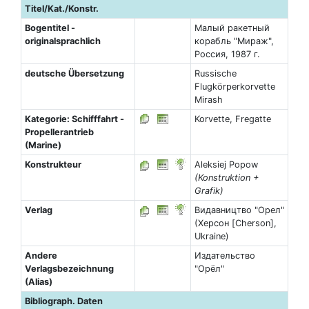
Titel/Kat./Konstr.
Bogentitel -
Малый ракетный
originalsprachlich
корабль "Мираж",
Россия, 1987 г.
deutsche Übersetzung
Russische
Flugkörperkorvette
Mirash
Kategorie: Schifffahrt -
Korvette, Fregatte
Propellerantrieb
(Marine)
Konstrukteur
Aleksiej Popow
(Konstruktion +
Grafik)
Verlag
Видавництво "Орел"
(Херсон [Cherson],
Ukraine)
Andere
Издательство
Verlagsbezeichnung
"Орёл"
(Alias)
Bibliograph. Daten