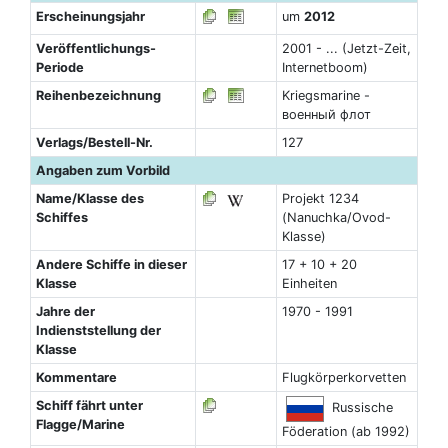
Erscheinungsjahr
um
2012
Veröffentlichungs-
2001 - ... (Jetzt-Zeit,
Periode
Internetboom)
Reihenbezeichnung
Kriegsmarine -
военный флот
Verlags/Bestell-Nr.
127
Angaben zum Vorbild
Name/Klasse des
Projekt 1234
Schiffes
(Nanuchka/Ovod-
Klasse)
Andere Schiffe in dieser
17 + 10 + 20
Klasse
Einheiten
Jahre der
1970 - 1991
Indienststellung der
Klasse
Kommentare
Flugkörperkorvetten
Schiff fährt unter
Russische
Flagge/Marine
Föderation (ab 1992)