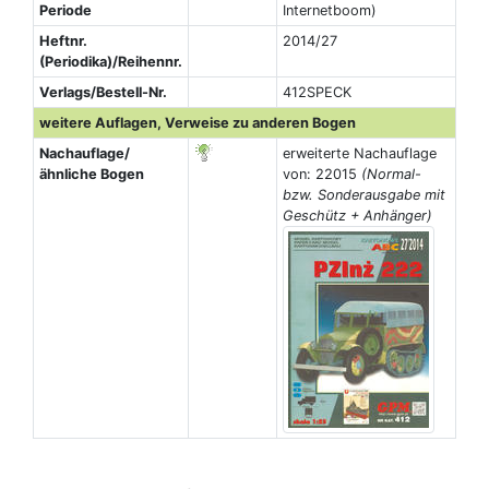
Periode
Internetboom)
Heftnr.
2014/27
(Periodika)/Reihennr.
Verlags/Bestell-Nr.
412SPECK
weitere Auflagen, Verweise zu anderen Bogen
Nachauflage/
erweiterte Nachauflage
ähnliche Bogen
von: 22015
(Normal-
bzw. Sonderausgabe mit
Geschütz + Anhänger)