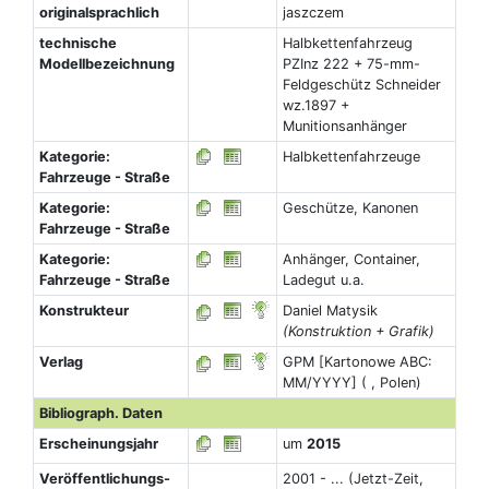
originalsprachlich
jaszczem
technische
Halbkettenfahrzeug
Modellbezeichnung
PZInz 222 + 75-mm-
Feldgeschütz Schneider
wz.1897 +
Munitionsanhänger
Kategorie:
Halbkettenfahrzeuge
Fahrzeuge - Straße
Kategorie:
Geschütze, Kanonen
Fahrzeuge - Straße
Kategorie:
Anhänger, Container,
Fahrzeuge - Straße
Ladegut u.a.
Konstrukteur
Daniel Matysik
(Konstruktion + Grafik)
Verlag
GPM [Kartonowe ABC:
MM/YYYY] ( , Polen)
Bibliograph. Daten
Erscheinungsjahr
um
2015
Veröffentlichungs-
2001 - ... (Jetzt-Zeit,