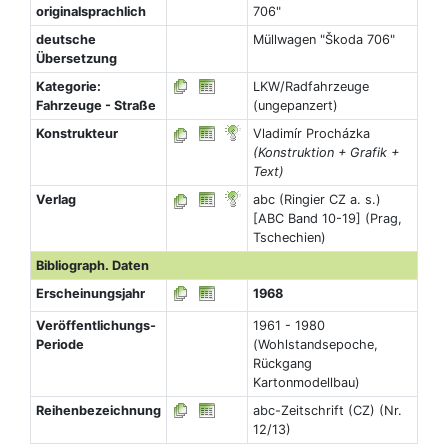
originalsprachlich
706"
deutsche
Müllwagen "Škoda 706"
Übersetzung
Kategorie:
LKW/Radfahrzeuge
Fahrzeuge - Straße
(ungepanzert)
Konstrukteur
Vladimír Procházka
(Konstruktion + Grafik +
Text)
Verlag
abc (Ringier CZ a. s.)
[ABC Band 10-19] (Prag,
Tschechien)
Bibliograph. Daten
Erscheinungsjahr
1968
Veröffentlichungs-
1961 - 1980
Periode
(Wohlstandsepoche,
Rückgang
Kartonmodellbau)
Reihenbezeichnung
abc-Zeitschrift (CZ) (Nr.
12/13)