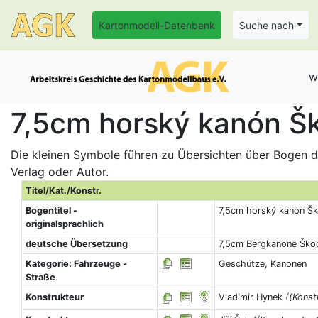
Kartonmodell-Datenbank
Suche nach
w
7,5cm horský kanón Šk
Die kleinen Symbole führen zu Übersichten über Bogen de
Verlag oder Autor.
Titel/Kat./Konstr.
Bogentitel -
7,5cm horský kanón Šk
originalsprachlich
deutsche Übersetzung
7,5cm Bergkanone Škod
Kategorie: Fahrzeuge -
Geschütze, Kanonen
Straße
Konstrukteur
Vladimir Hynek
((Konst