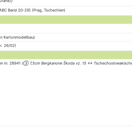
Grafik))
 [ABC Band 20-29] (Prag, Tschechien)
on Kartonmodellbau)
r. 26/02)
en in: 28941
(③ 7,5cm Bergkanone Škoda vz. 15 ↔ Tschechoslowakische