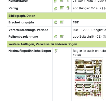
Konstrukteur
Jiří Šuk
((Konstr. oder 
Verlag
abc (Ringier CZ a. s.)
Bibliograph. Daten
Erscheinungsjahr
1981
Veröffentlichungs-Periode
1981 - 2000 (Stagnati
Reihenbezeichnung
abc-Zeitschrift (CZ) (N
weitere Auflagen, Verweise zu anderen Bogen
Nachauflage/ähnliche Bogen
Bogen ist auch enthalt
1938)