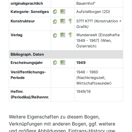
originalsprachlich
Bauernhof'
Kategorie: Sonstiges
Aufstellbogen (2D)
Konstrukteur
S??? K???
(Konstruktion +
Grafik)
Verlag
Wunderwelt [Einzelhefte
1949 - 1967] (Wien,
Österreich)
Bibliograph. Daten
Erscheinungsjahr
1949
Veröffentlichungs-
1946 - 1960
Periode
(Nachkriegszeit,
Wirtschaftswunder)
Heftnr.
1949/16
(Periodika)/Reihennr.
Weitere Eigenschaften zu diesem Bogen,
Verknüpfungen mit anderen Bogen, ggf. weitere
und größere Abbildungen, Eintrags-History usw.