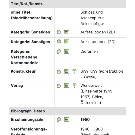
Titel/Kat./Konstr.
ohne Titel
Schloss und
(Modellbeschreibung)
Aschenputtel
Ankleidefigur
Kategorie: Sonstiges
Aufstellbogen (2D)
Kategorie: Sonstiges
Anziehpuppen (2D)
Kategorie:
Dioramen
Verschiedene
Kartonmodelle
Konstrukteur
S??? K???
(Konstruktion
+ Grafik)
Verlag
Wunderwelt
[Einzelhefte 1949 -
1967] (Wien,
Österreich)
Bibliograph. Daten
Erscheinungsjahr
1950
Veröffentlichungs-
1946 - 1960
Periode
(Nachkriegszeit,