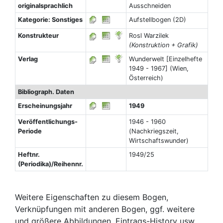
originalsprachlich
Ausschneiden
Kategorie: Sonstiges
Aufstellbogen (2D)
Konstrukteur
Rosl Warzilek
(Konstruktion + Grafik)
Verlag
Wunderwelt [Einzelhefte
1949 - 1967] (Wien,
Österreich)
Bibliograph. Daten
Erscheinungsjahr
1949
Veröffentlichungs-
1946 - 1960
Periode
(Nachkriegszeit,
Wirtschaftswunder)
Heftnr.
1949/25
(Periodika)/Reihennr.
Weitere Eigenschaften zu diesem Bogen,
Verknüpfungen mit anderen Bogen, ggf. weitere
und größere Abbildungen, Eintrags-History usw.